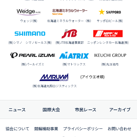
ウェッジ(株)
北海道ミネラルウォーター（株）
サッポロビール(株)
(株)シマノ シマノセールス(株)
(株)JTB北海道事業部
ニッポンレンタカー北海道(株)
(株)パールイズミ
(株)マトリックス
(株)丸ヨ池内
(アイウエオ順)
(株)北海道丸和ロジスティックス
ニュース
国際大会
市民レース
アーカイブ
協会について
競輪補助事業
プライバシーポリシー
お問い合わせ