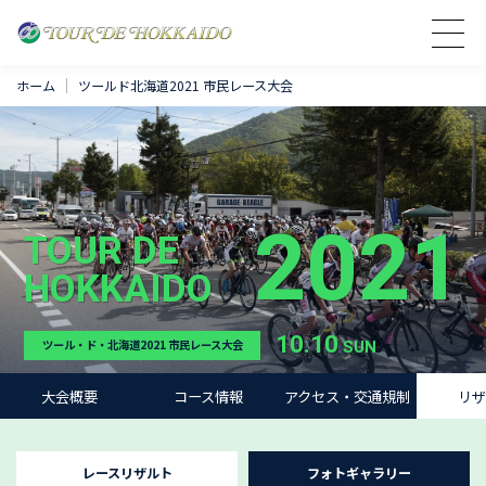
ホーム
ツールド北海道2021 市民レース大会
2021
TOUR DE
HOKKAIDO
10.10
SUN
ツール・ド・北海道2021 市民レース大会
大会概要
コース情報
アクセス・交通規制
リザ
レースリザルト
フォトギャラリー