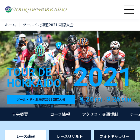
ホーム
ツールド北海道2021 国際大会
2021
TOUR DE
HOKKAIDO
9.24
9.26
FRI -
SUN
ツール・ド・北海道2021 国際大会
大会概要
コース情報
アクセス・交通規制
チー
レース速報
レースリザルト
フォトギャラリー